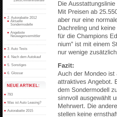
Zeitschrifteninserate
Die Ausstat­tungslinie
Mit Preisen ab 25.550 
2. Autorabatte 2012
aber nur eine nor­male
Aktuelle
Sondermodelle
Dachrel­ing und keine 
Angebote
für die Cham­pi­ons Edi
Neuwagenvermittler
nium” ist mit einem St
3. Auto Tests
nur wenige zusät­zlic
4. Nach dem Autokauf
Fazit:
5. Sonstiges
Auch der Mon­deo ist al
6. Glossar
attrak­tives Ange­bot.
NEUE ARTIKEL:
dem Son­der­mod­ell z
793
sin­nvoll aus­gewählt 
Was ist Auto Leasing?
Mehrw­ert. Die anderen
Autorabatte 2015
stellen keine ern­stha