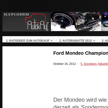
»
»
1. RATGEBER ZUM AUTOKAUF
2. AUTORABATTE 2012
3. 
Ford Mondeo Champions
October 16, 2012
5. Sonstiges
,
Aktuell
Der Mon­deo wird wie 
derzeit als Son­der­mod