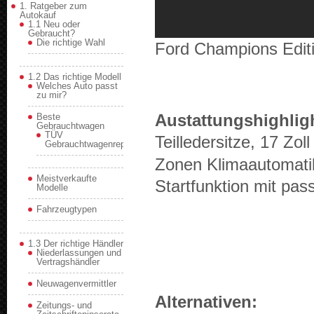
1. Ratgeber zum
Autokauf
1.1 Neu oder
Gebraucht?
Die richtige Wahl
Ford Cham­pi­ons Edi­
1.2 Das richtige Modell
Welches Auto passt
zu mir?
Aus­tat­tung­shigh­lig
Beste
Gebrauchtwagen
TÜV
Teilled­er­sitze, 17 Zo
Gebrauchtwagenreport
Zonen Kli­maau­tomatik
Meistverkaufte
Startfunktion mit pas
Modelle
Fahrzeugtypen
1.3 Der richtige Händler
Niederlassungen und
Vertragshändler
Neuwagenvermittler
Alter­na­tiven:
Zeitungs- und