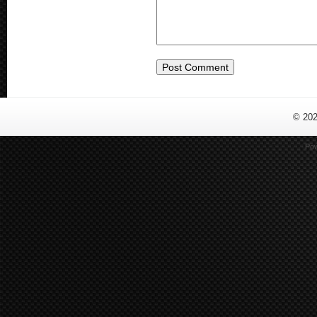
© 20
Po