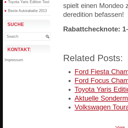
Toyota Yaris Edition Test
spielt einen Mon­deo z
Beste Autorabatte 2013
dered­i­tion befassen!
SUCHE
Rabattchec­knote: 1
KONTAKT:
Related Posts:
Impres­sum
Ford Fiesta Cham­p
Ford Focus Cham­p
Toy­ota Yaris Edi­t
Aktuelle Son­der­m
Volk­swa­gen Tour
Share