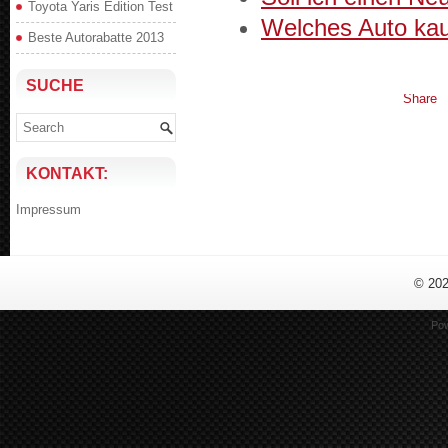
Toyota Yaris Edition Test
Welches Auto ka
Beste Autorabatte 2013
SUCHE
Share
KONTAKT:
Impres­sum
© 20
Po