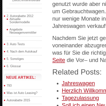
Zeitschrifteninserate
genutzt wurde aber nich
um Gebraucht­wa­gen. V
2. Autorabatte 2012
nur wenige Monate in 
Aktuelle
Sondermodelle
Jahreswa­gen verkauf
Angebote
Neuwagenvermittler
Nach­dem Sie jetzt gel
voneinan­der abzu­gren
3. Auto Tests
was für Sie die richt
4. Nach dem Autokauf
Seite
die Vor– und Na
5. Sonstiges
6. Glossar
Related Posts:
NEUE ARTIKEL:
Jahreswa­gen
793
Her­zlich Willkom
Was ist Auto Leasing?
Tagezu­las­sung
Autorabatte 2015
Soll ich einen Ne