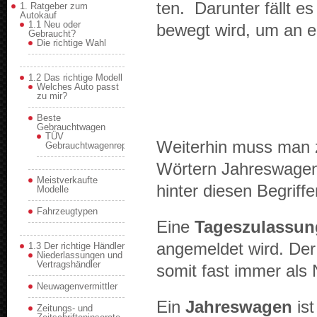
ten. Darunter fällt e
1. Ratgeber zum
Autokauf
1.1 Neu oder
bewegt wird, um an ei
Gebraucht?
Die richtige Wahl
1.2 Das richtige Modell
Welches Auto passt
zu mir?
Beste
Gebrauchtwagen
TÜV
Weit­er­hin muss man 
Gebrauchtwagenreport
Wörtern Jahreswa­gen 
Meistverkaufte
hin­ter diesen Begrif­fe
Modelle
Fahrzeugtypen
Eine
Tageszu­las­su
angemeldet wird. Der
1.3 Der richtige Händler
Niederlassungen und
Vertragshändler
somit fast immer als
Neuwagenvermittler
Ein
Jahreswa­gen
ist
Zeitungs- und