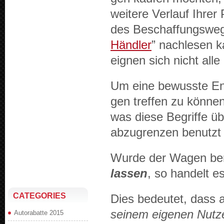
weit­ere Ver­lauf Ihr
des Beschaf­fungswege
Händler
” nach­le­sen
eignen sich nicht alle
Um eine bewusste En
gen tre­f­fen zu kön­n
was diese Begriffe ü
abzu­gren­zen benutzt 
Wurde der Wagen ber
lassen
, so han­delt 
CATEGORIES
Dies bedeutet, dass a
seinem eige­nen Nutz
Autorabatte 2015